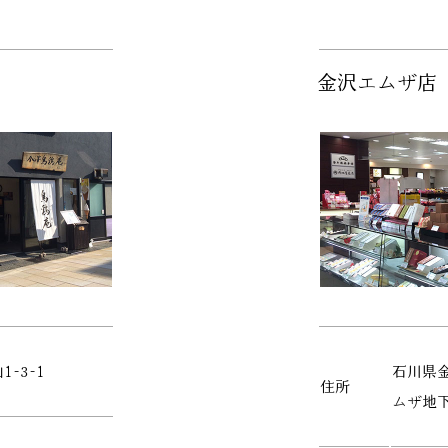
金沢エムザ店
-3-1
石川県金
住所
ムザ地下