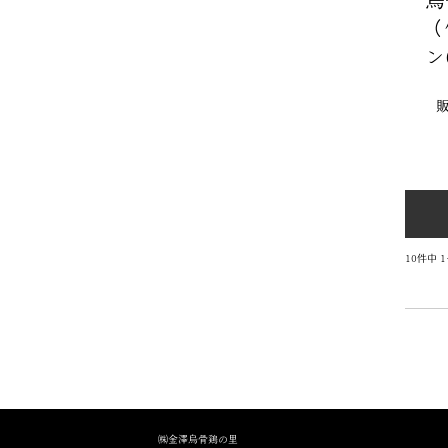
（
ン
10
件中
1
㈱金澤烏骨鶏の里