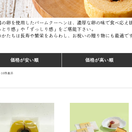
鶏の卵を使用したバームクーヘンは、濃厚な卵の味で食べ応え
っとり感」や「ずっしり感」をご堪能下さい。
のかたちは長寿や繁栄をあらわし、お祝いの贈り物にも最適で
価格が安い順
価格が高い順
-
10
件表示