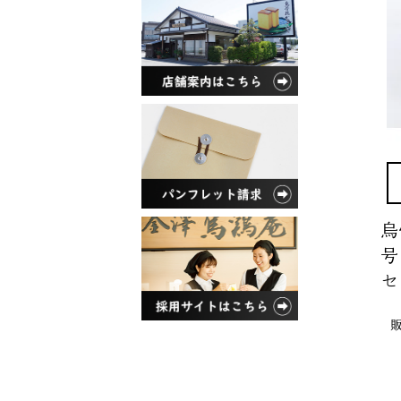
烏
号
セ