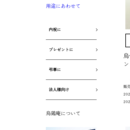
用途にあわせて
内祝に
プレゼントに
烏
ン
弔事に
販
法人様向け
202
202
烏鶏庵について