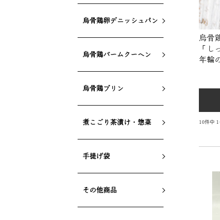
烏骨鶏卵デニッシュパン
烏骨
「し
烏骨鶏バームクーヘン
年輪
烏骨鶏プリン
煮こごり茶漬け・惣菜
10
件中
1
手提げ袋
その他商品