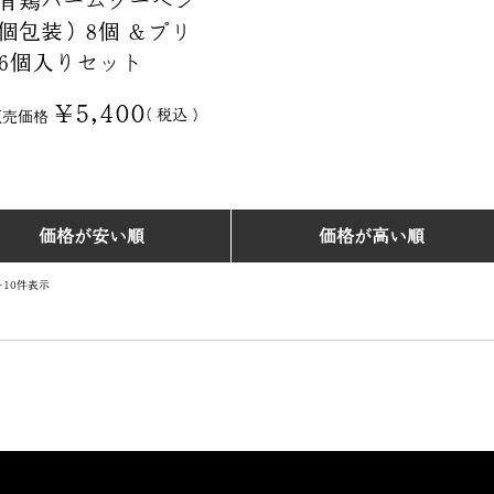
個包装）8個 ＆プリ
6個入りセット
¥
5,400
税込
販売価格
価格が安い順
価格が高い順
-
10
件表示