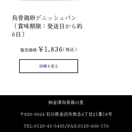
烏骨鶏卵デニッシュパン
（賞味期限：発送日から約
6日）
¥
1,836
税込
販売価格
詳細を見る
㈱金澤烏骨鶏の里
〒920-0024 石川県金沢市西念4丁目21番18号
TEL:0120-45-5405/FAX:0120-600-170