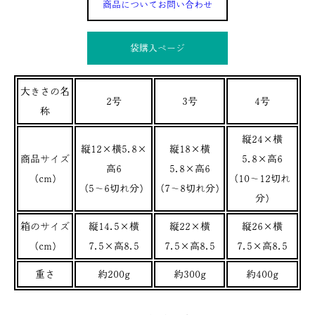
商品についてお問い合わせ
袋購入ぺージ
大きさの名
2号
3号
4号
称
縦24×横
縦12×横5.8×
縦18×横
商品サイズ
5.8×高6
高6
5.8×高6
(cm)
(10～12切れ
(5～6切れ分)
(7～8切れ分)
分)
箱のサイズ
縦14.5×横
縦22×横
縦26×横
(cm)
7.5×高8.5
7.5×高8.5
7.5×高8.5
重さ
約200g
約300g
約400g