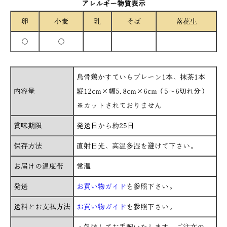
アレルギー物質表示
卵
小麦
乳
そば
落花生
○
○
烏骨鶏かすていらプレーン1本、抹茶1本
内容量
縦12cm×幅5.8cm×6cm（5～6切れ分）
※カットされておりません
賞味期限
発送日から約25日
保存方法
直射日光、高温多湿を避けて下さい。
お届けの温度帯
常温
発送
お買い物ガイド
を参照下さい。
送料とお支払方法
お買い物ガイド
を参照下さい。