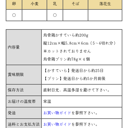
卵
小麦
乳
そば
落花生
○
○
烏骨鶏かすていら約200g
縦12cm×幅5.8cm×6cm（5～6切れ分）
内容量
※カットされておりません
烏骨鶏プリン約78g×４個
【かすていら】発送日から約25日
賞味期限
【プリン】発送日から約5か月前後
保存方法
直射日光、高温多湿を避けて下さい。
お届けの温度帯
常温
発送
お買い物ガイド
を参照下さい。
送料とお支払方法
お買い物ガイド
を参照下さい。