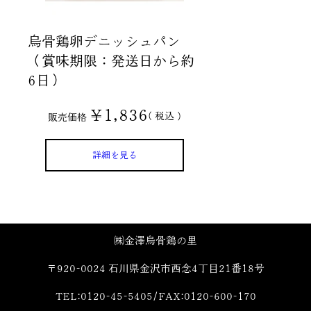
烏骨鶏卵デニッシュパン
（賞味期限：発送日から約
6日）
¥
1,836
税込
販売価格
詳細を見る
㈱金澤烏骨鶏の里
〒920-0024 石川県金沢市西念4丁目21番18号
TEL:0120-45-5405/FAX:0120-600-170