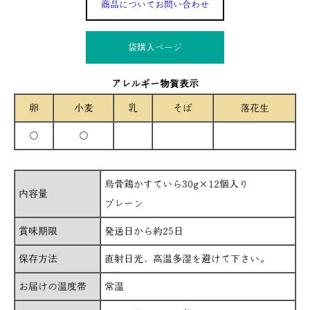
商品についてお問い合わせ
袋購入ぺージ
アレルギー物質表示
卵
小麦
乳
そば
落花生
○
○
烏骨鶏かすていら30g×12個入り
内容量
プレーン
賞味期限
発送日から約25日
保存方法
直射日光、高温多湿を避けて下さい。
お届けの温度帯
常温