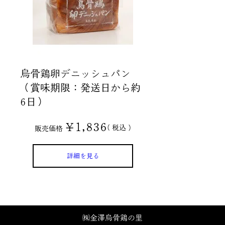
烏骨鶏卵デニッシュパン
（賞味期限：発送日から約
6日）
¥
1,836
税込
販売価格
詳細を見る
㈱金澤烏骨鶏の里