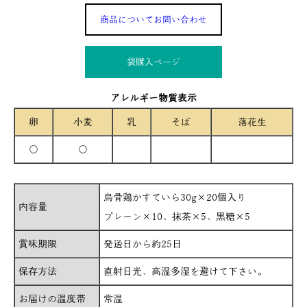
商品についてお問い合わせ
袋購入ぺージ
アレルギー物質表示
卵
小麦
乳
そば
落花生
○
○
烏骨鶏かすていら30g×20個入り
内容量
プレーン×10、抹茶×5、黒糖×5
賞味期限
発送日から約25日
保存方法
直射日光、高温多湿を避けて下さい。
お届けの温度帯
常温