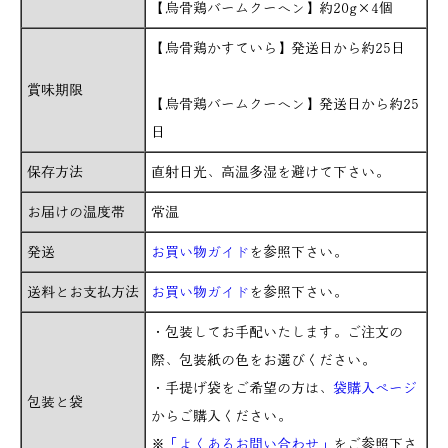
【烏骨鶏バームクーヘン】約20g×4個
【烏骨鶏かすていら】発送日から約25日
賞味期限
【烏骨鶏バームクーヘン】発送日から約25
日
保存方法
直射日光、高温多湿を避けて下さい。
お届けの温度帯
常温
発送
お買い物ガイド
を参照下さい。
送料とお支払方法
お買い物ガイド
を参照下さい。
・包装してお手配いたします。ご注文の
際、包装紙の色をお選びください。
・手提げ袋をご希望の方は、
袋購入ページ
包装と袋
からご購入ください。
※
「よくあるお問い合わせ」
をご参照下さ