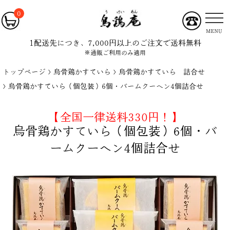
0
MENU
1配送先につき、7,000円以上のご注文で送料無料
※通販ご利用のみ適用
トップページ
烏骨鶏かすていら
烏骨鶏かすていら 詰合せ
烏骨鶏かすていら（個包装）6個・バームクーヘン4個詰合せ
【全国一律送料330円！】
烏骨鶏かすていら（個包装）6個・バ
ームクーヘン4個詰合せ