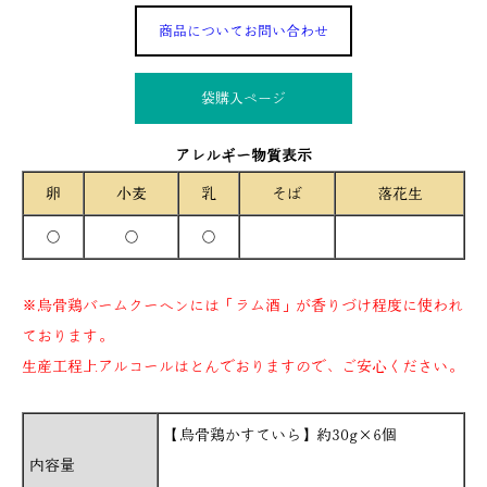
商品についてお問い合わせ
袋購入ぺージ
アレルギー物質表示
卵
小麦
乳
そば
落花生
○
○
○
※烏骨鶏バームクーヘンには「ラム酒」が香りづけ程度に使われ
ております。
生産工程上アルコールはとんでおりますので、ご安心ください。
【烏骨鶏かすていら】約30g×6個
内容量