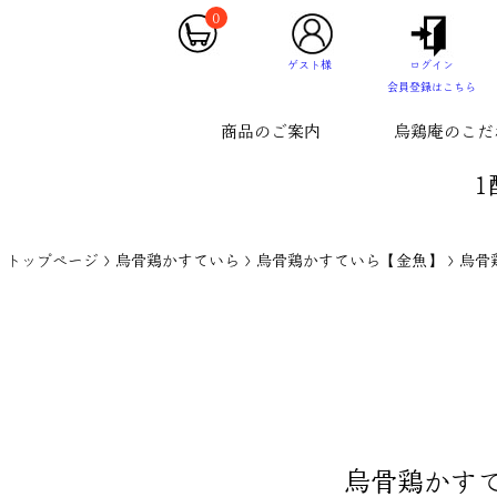
0
ゲスト様
ログイン
会員登録はこちら
商品のご案内
烏鶏庵のこだ
1
トップページ
烏骨鶏かすていら
烏骨鶏かすていら【金魚】
烏骨
烏骨鶏かす