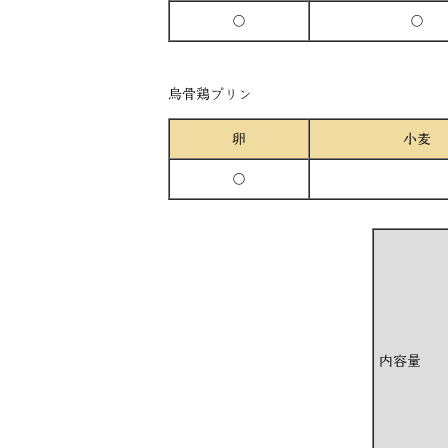
○
○
烏骨鶏プリン
卵
小麦
○
内容量