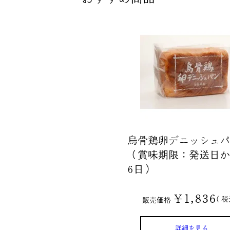
烏骨鶏卵デニッシュパ
（賞味期限：発送日か
6日）
¥
1,836
税
販売価格
詳細を見る