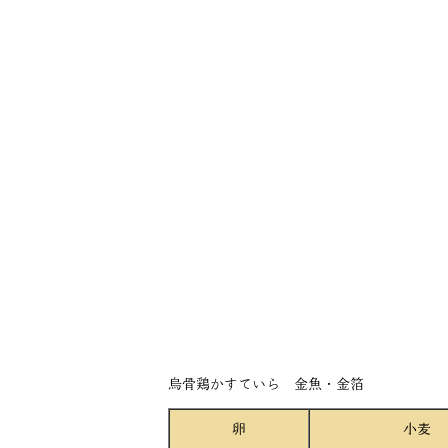
烏骨鶏かすていら 金魚・金箔
卵
小麦