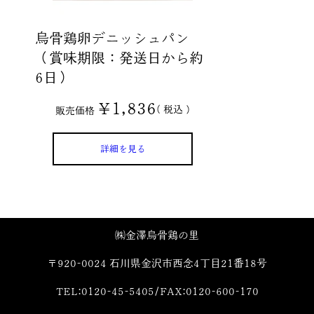
烏骨鶏卵デニッシュパン
（賞味期限：発送日から約
6日）
¥
1,836
税込
販売価格
詳細を見る
㈱金澤烏骨鶏の里
〒920-0024 石川県金沢市西念4丁目21番18号
TEL:0120-45-5405/FAX:0120-600-170