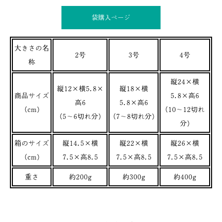
袋購入ぺージ
大きさの名
2号
3号
4号
称
縦24×横
縦12×横5.8×
縦18×横
商品サイズ
5.8×高6
高6
5.8×高6
(cm)
(10～12切れ
(5～6切れ分)
(7～8切れ分)
分)
箱のサイズ
縦14.5×横
縦22×横
縦26×横
(cm)
7.5×高8.5
7.5×高8.5
7.5×高8.5
重さ
約200g
約300g
約400g