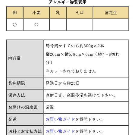
アレルギー物質表示
卵
小麦
乳
そば
落花生
○
〇
烏骨鶏かすていら約300g×2本
縦20cm×横5.8cm×6cm（約7～8切れ
内容量
分）
※カットされておりません
賞味期限
発送日から約25日
保存方法
直射日光、高温多湿を避けて下さい。
お届けの温度帯
常温
発送
お買い物ガイド
を参照下さい。
送料とお支払方法
お買い物ガイド
を参照下さい。