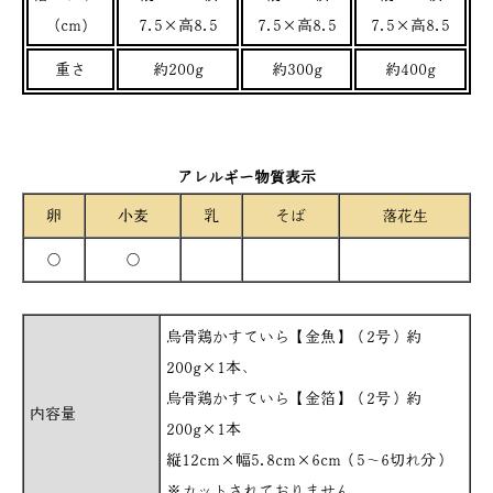
(cm)
7.5×高8.5
7.5×高8.5
7.5×高8.5
重さ
約200g
約300g
約400g
アレルギー物質表示
卵
小麦
乳
そば
落花生
○
○
烏骨鶏かすていら【金魚】（2号）約
200g×1本、
烏骨鶏かすていら【金箔】（2号）約
内容量
200g×1本
縦12cm×幅5.8cm×6cm（5～6切れ分）
※カットされておりません