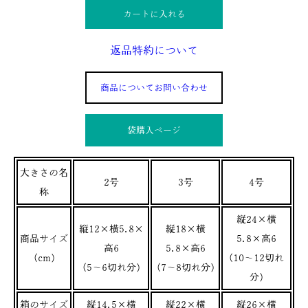
カートに入れる
返品特約について
商品についてお問い合わせ
袋購入ぺージ
大きさの名
2号
3号
4号
称
縦24×横
縦12×横5.8×
縦18×横
商品サイズ
5.8×高6
高6
5.8×高6
(cm)
(10～12切れ
(5～6切れ分)
(7～8切れ分)
分)
箱のサイズ
縦14.5×横
縦22×横
縦26×横