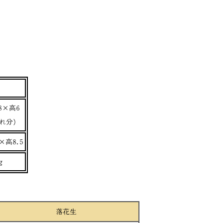
8×高6
切れ分)
×高8.5
g
落花生