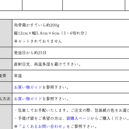
烏骨鶏かすていら約200g
縦12cm×幅5.8cm×6cm（5～6切れ分）
※カットされておりません
発送日から約25日
直射日光、高温多湿を避けて下さい。
度帯
常温
お買い物ガイド
を参照下さい。
払方法
お買い物ガイド
を参照下さい。
・包装してお手配いたします。ご注文の際、包装紙の色をお選
・手提げ袋をご希望の方は、
袋購入ページ
からご購入ください
※
「よくあるお問い合わせ」
をご参照下さい。