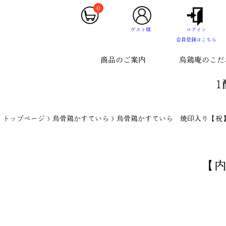
0
ゲスト様
ログイン
会員登録はこちら
商品のご案内
烏鶏庵のこだ
1
トップページ
烏骨鶏かすていら
烏骨鶏かすていら 焼印入り【祝
【