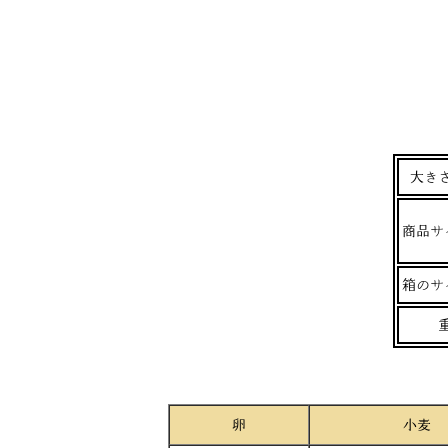
大き
商品サイ
箱のサイ
卵
小麦