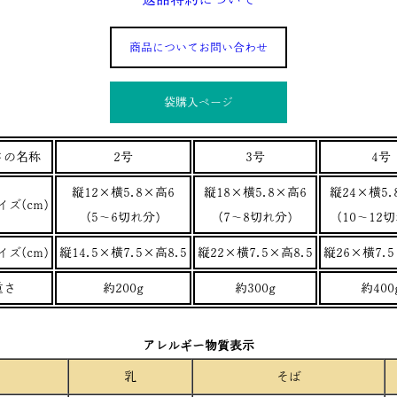
商品についてお問い合わせ
袋購入ぺージ
さの名称
2号
3号
4号
縦12×横5.8×高6
縦18×横5.8×高6
縦24×横5.
ズ(cm)
(5～6切れ分)
(7～8切れ分)
(10～12
ズ(cm)
縦14.5×横7.5×高8.5
縦22×横7.5×高8.5
縦26×横7.5
重さ
約200g
約300g
約400
アレルギー物質表示
乳
そば