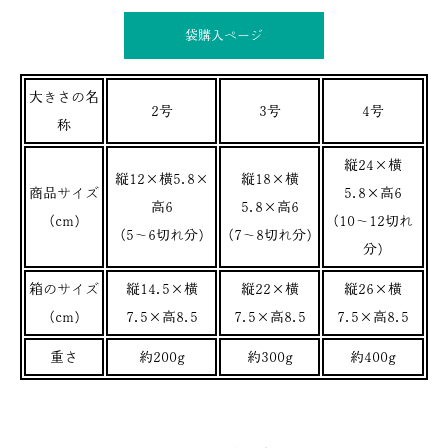
袋購入ぺージ
大きさの名
2号
3号
4号
称
縦24×横
縦12×横5.8×
縦18×横
商品サイズ
5.8×高6
高6
5.8×高6
(cm)
(10～12切れ
(5～6切れ分)
(7～8切れ分)
分)
箱のサイズ
縦14.5×横
縦22×横
縦26×横
(cm)
7.5×高8.5
7.5×高8.5
7.5×高8.5
重さ
約200g
約300g
約400g