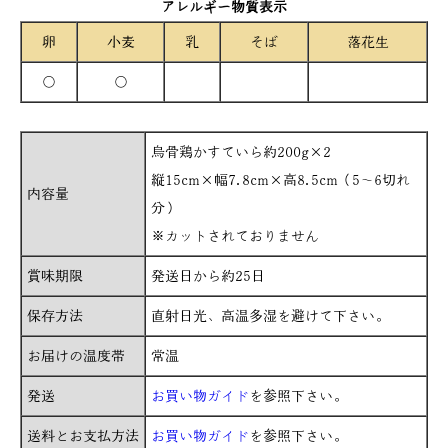
アレルギー物質表示
卵
小麦
乳
そば
落花生
○
○
烏骨鶏かすていら約200g×2
縦15cm×幅7.8cm×高8.5cm（5～6切れ
内容量
分）
※カットされておりません
賞味期限
発送日から約25日
保存方法
直射日光、高温多湿を避けて下さい。
お届けの温度帯
常温
発送
お買い物ガイド
を参照下さい。
送料とお支払方法
お買い物ガイド
を参照下さい。