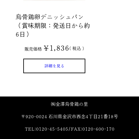
烏骨鶏卵デニッシュパン
（賞味期限：発送日から約
6日）
¥
1,836
税込
販売価格
詳細を見る
㈱金澤烏骨鶏の里
〒920-0024 石川県金沢市西念4丁目21番18号
TEL:0120-45-5405/FAX:0120-600-170