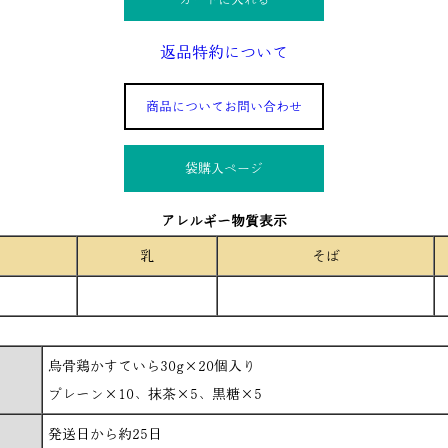
返品特約について
商品についてお問い合わせ
袋購入ぺージ
アレルギー物質表示
乳
そば
烏骨鶏かすていら30g×20個入り
プレーン×10、抹茶×5、黒糖×5
発送日から約25日