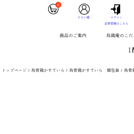
0
ゲスト様
ログイン
会員登録はこちら
商品のご案内
烏鶏庵のこだ
1
トップページ
烏骨鶏かすていら
烏骨鶏かすていら 個包装
烏骨