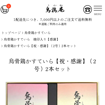
0
MENU
1配送先につき、7,000円以上のご注文で送料無料
※通販ご利用のみ適用
トップページ
烏骨鶏かすていら
烏骨鶏かすていら 焼印入り【感謝】
烏骨鶏かすていら【祝・感謝】（2号）2本セット
烏骨鶏かすていら【祝・感謝】（2
号）2本セット