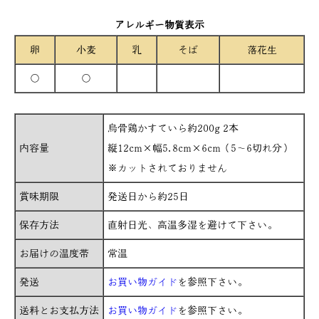
アレルギー物質表示
卵
小麦
乳
そば
落花生
○
○
烏骨鶏かすていら約200g 2本
内容量
縦12cm×幅5.8cm×6cm（5～6切れ分）
※カットされておりません
賞味期限
発送日から約25日
保存方法
直射日光、高温多湿を避けて下さい。
お届けの温度帯
常温
発送
お買い物ガイド
を参照下さい。
送料とお支払方法
お買い物ガイド
を参照下さい。