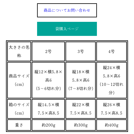
商品についてお問い合わせ
袋購入ぺージ
大きさの名
2号
3号
4号
称
縦24×横
縦12×横5.8×
縦18×横
商品サイズ
5.8×高6
高6
5.8×高6
(cm)
(10～12切れ
(5～6切れ分)
(7～8切れ分)
分)
箱のサイズ
縦14.5×横
縦22×横
縦26×横
(cm)
7.5×高8.5
7.5×高8.5
7.5×高8.5
重さ
約200g
約300g
約400g