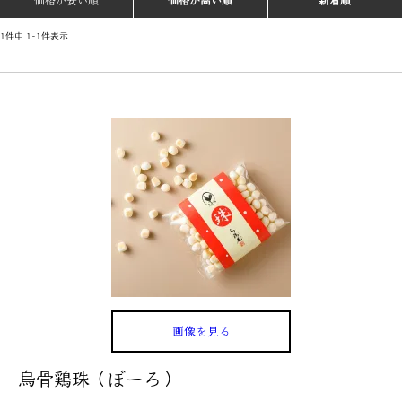
価格が安い順
価格が高い順
新着順
1
件中
1
-
1
件表示
画像を見る
烏骨鶏珠（ぼーろ）