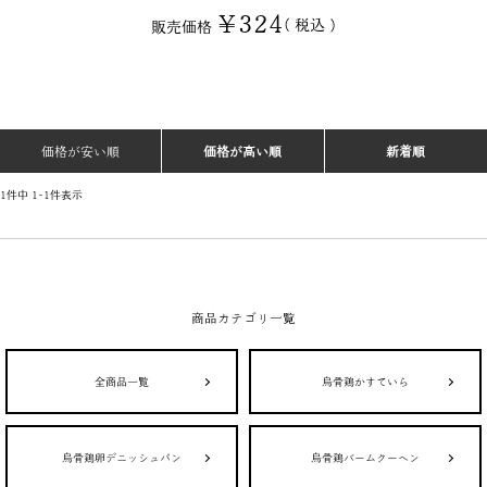
¥
324
税込
販売価格
価格が安い順
価格が高い順
新着順
1
件中
1
-
1
件表示
商品カテゴリ一覧
全商品一覧
烏骨鶏かすていら
烏骨鶏卵デニッシュパン
烏骨鶏バームクーヘン