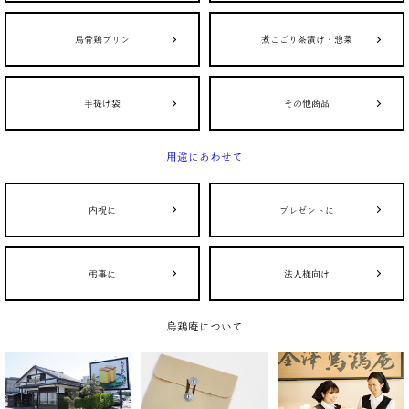
烏骨鶏プリン
煮こごり茶漬け・惣菜
手提げ袋
その他商品
用途にあわせて
内祝に
プレゼントに
弔事に
法人様向け
烏鶏庵について